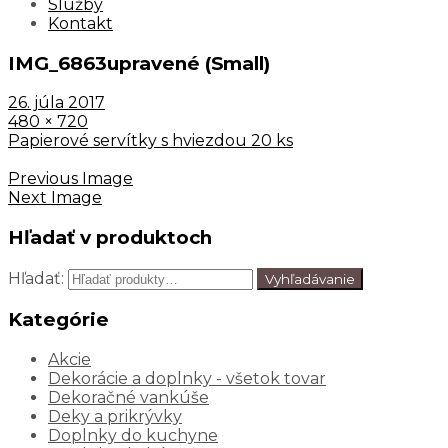
Služby
Kontakt
IMG_6863upravené (Small)
26. júla 2017
480 × 720
Papierové servítky s hviezdou 20 ks
Previous Image
Next Image
Hľadať v produktoch
Hľadať:
Vyhľadávanie
Kategórie
Akcie
Dekorácie a doplnky - všetok tovar
Dekoračné vankúše
Deky a prikrývky
Doplnky do kuchyne