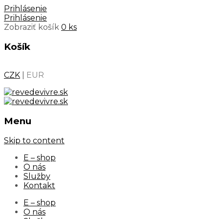
Prihlásenie
Prihlásenie
Zobraziť košík
0 ks
Košík
CZK
|
EUR
Menu
Skip to content
E – shop
O nás
Služby
Kontakt
E – shop
O nás