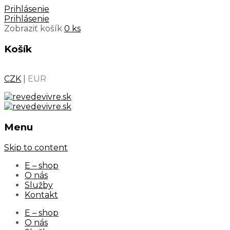
Prihlásenie
Prihlásenie
Zobraziť košík
0 ks
Košík
CZK
|
EUR
Menu
Skip to content
E – shop
O nás
Služby
Kontakt
E – shop
O nás