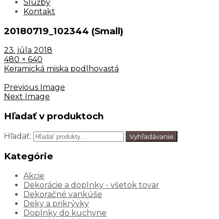
Služby
Kontakt
20180719_102344 (Small)
23. júla 2018
480 × 640
Keramická miska podlhovastá
Previous Image
Next Image
Hľadať v produktoch
Hľadať:
Vyhľadávanie
Kategórie
Akcie
Dekorácie a doplnky - všetok tovar
Dekoračné vankúše
Deky a prikrývky
Doplnky do kuchyne