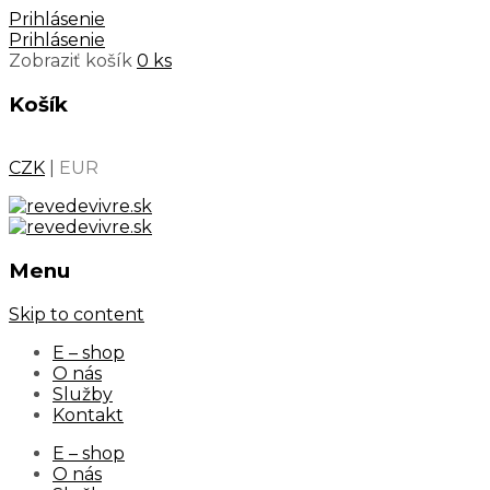
Prihlásenie
Prihlásenie
Zobraziť košík
0 ks
Košík
CZK
|
EUR
Menu
Skip to content
E – shop
O nás
Služby
Kontakt
E – shop
O nás