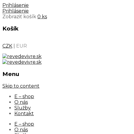
Prihlásenie
Prihlásenie
Zobraziť košík
0 ks
Košík
CZK
|
EUR
Menu
Skip to content
E – shop
O nás
Služby
Kontakt
E – shop
O nás