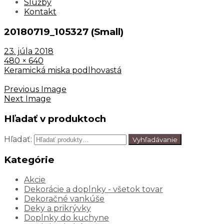
Služby
Kontakt
20180719_105327 (Small)
23. júla 2018
480 × 640
Keramická miska podlhovastá
Previous Image
Next Image
Hľadať v produktoch
Hľadať:
Vyhľadávanie
Kategórie
Akcie
Dekorácie a doplnky - všetok tovar
Dekoračné vankúše
Deky a prikrývky
Doplnky do kuchyne